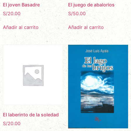
El joven Basadre
El juego de abalorios
S/
20.00
S/
50.00
Añadir al carrito
Añadir al carrito
El laberinto de la soledad
S/
20.00