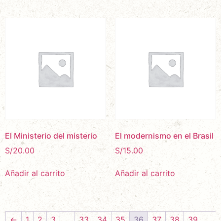
El Ministerio del misterio
El modernismo en el Brasil
S/
20.00
S/
15.00
Añadir al carrito
Añadir al carrito
←
1
2
3
…
33
34
35
36
37
38
39