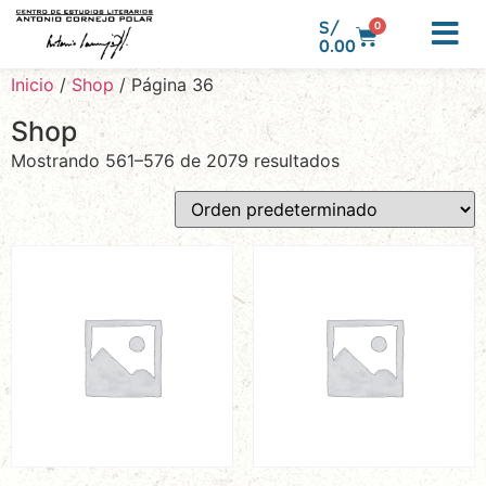
S/
0
0.00
Inicio
/
Shop
/ Página 36
Shop
Mostrando 561–576 de 2079 resultados