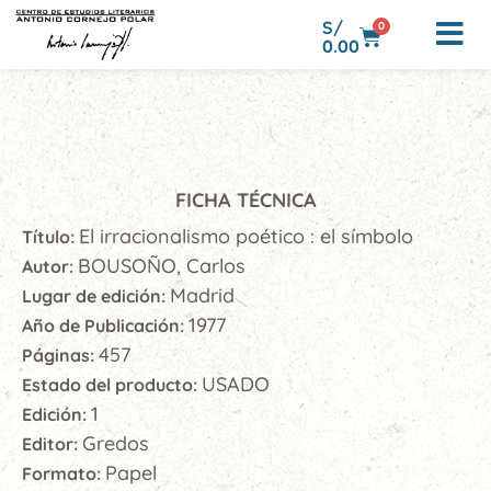
S/
0
0.00
FICHA TÉCNICA
El irracionalismo poético : el símbolo
Título:
BOUSOÑO, Carlos
Autor:
Madrid
Lugar de edición:
1977
Año de Publicación:
457
Páginas:
USADO
Estado del producto:
1
Edición:
Gredos
Editor:
Papel
Formato: