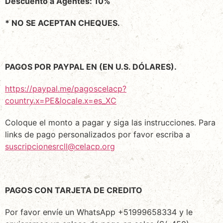
Descuento a Agentes: 10%
* NO SE ACEPTAN CHEQUES.
PAGOS POR PAYPAL EN (EN U.S. DÓLARES).
https://paypal.me/pagoscelacp?
country.x=PE&locale.x=es_XC
Coloque el monto a pagar y siga las instrucciones. Para
links de pago personalizados por favor escriba a
suscripcionesrcll@celacp.org
PAGOS CON TARJETA DE CREDITO
Por favor envíe un WhatsApp +51999658334 y le