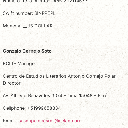
Número de la cuenta: 046-2392114573
Swift number: BINPPEPL
Moneda: __US DOLLAR
Gonzalo Cornejo Soto
RCLL- Manager
Centro de Estudios Literarios Antonio Cornejo Polar –
Director
Av. Alfredo Benavides 3074 – Lima 15048 – Perú
Cellphone: +51999658334
Email:
suscripcionesrcll@celacp.org