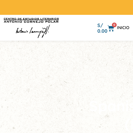
S/
0
INICIO
0.00
Spani
(