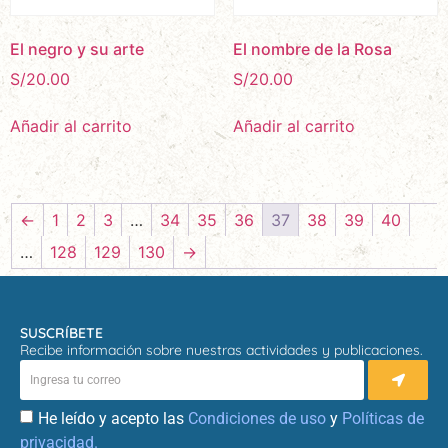
El negro y su arte
El nombre de la Rosa
S/
20.00
S/
20.00
Añadir al carrito
Añadir al carrito
←
1
2
3
…
34
35
36
37
38
39
40
…
128
129
130
→
SUSCRÍBETE
Recibe información sobre nuestras actividades y publicaciones.
He leído y acepto las
Condiciones de uso
y
Políticas de
privacidad.