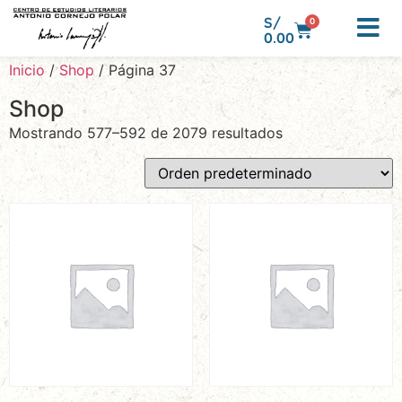
S/
0
0.00
Inicio
/
Shop
/ Página 37
Shop
Mostrando 577–592 de 2079 resultados