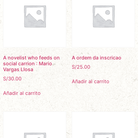
A novelist who feeds on
A ordem da inscricao
social carrion : Mario
S/
25.00
Vargas Llosa
S/
30.00
Añadir al carrito
Añadir al carrito