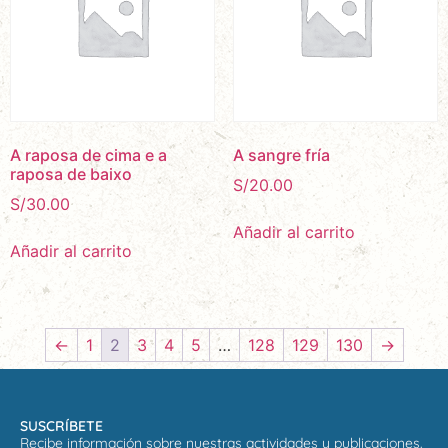
A raposa de cima e a
A sangre fría
raposa de baixo
S/
20.00
S/
30.00
Añadir al carrito
Añadir al carrito
←
1
2
3
4
5
…
128
129
130
→
SUSCRÍBETE
Recibe información sobre nuestras actividades y publicaciones.