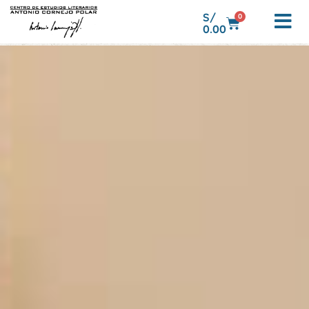
S/
0
0.00