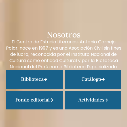
Nosotros
El Centro de Estudio Literarios, Antonio Cornejo
Polar, nace en 1997 y es una Asociación Civil sin fines
de lucro, reconocida por el Instituto Nacional de
Cultura como entidad Cultural y por la Biblioteca
Nacional del Perú como Biblioteca Especializada.
Biblioteca
Catálogo
Fondo editorial
Actividades