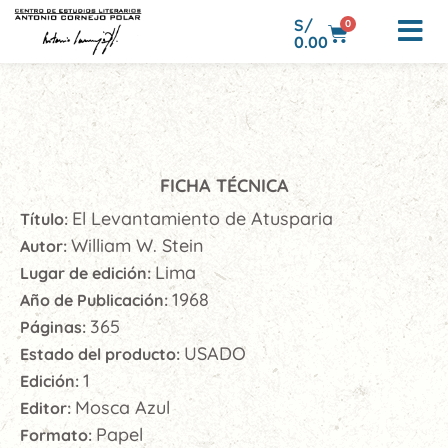
S/
0
0.00
FICHA TÉCNICA
El Levantamiento de Atusparia
Título:
William W. Stein
Autor:
Lima
Lugar de edición:
1968
Año de Publicación:
365
Páginas:
USADO
Estado del producto:
1
Edición:
Mosca Azul
Editor:
Papel
Formato: