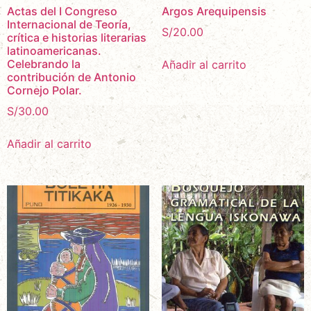
Actas del I Congreso
Argos Arequipensis
Internacional de Teoría,
S/
20.00
crítica e historias literarias
latinoamericanas.
Celebrando la
Añadir al carrito
contribución de Antonio
Cornejo Polar.
S/
30.00
Añadir al carrito