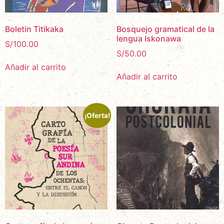
Boletin Titikaka
Bosquejo gramatical de la
lengua Iskonawa
S/
100.00
S/
50.00
Añadir al carrito
Añadir al carrito
¡Oferta!