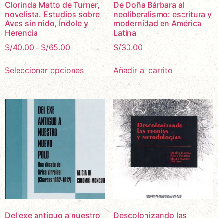
Clorinda Matto de Turner,
De Doña Bárbara al
novelista. Estudios sobre
neoliberalismo: escritura y
Aves sin nido, Índole y
modernidad en América
Herencia
Latina
S/
40.00
S/
65.00
S/
30.00
-
Seleccionar opciones
Añadir al carrito
Del exe antiguo a nuestro
Descolonizando las