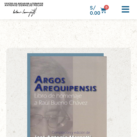
S/
0
0.00