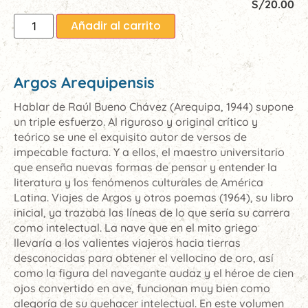
S/
20.00
Añadir al carrito
Argos Arequipensis
Hablar de Raúl Bueno Chávez (Arequipa, 1944) supone
un triple esfuerzo. Al riguroso y original crítico y
teórico se une el exquisito autor de versos de
impecable factura. Y a ellos, el maestro universitario
que enseña nuevas formas de pensar y entender la
literatura y los fenómenos culturales de América
Latina. Viajes de Argos y otros poemas (1964), su libro
inicial, ya trazaba las líneas de lo que sería su carrera
como intelectual. La nave que en el mito griego
llevaría a los valientes viajeros hacia tierras
desconocidas para obtener el vellocino de oro, así
como la figura del navegante audaz y el héroe de cien
ojos convertido en ave, funcionan muy bien como
alegoría de su quehacer intelectual. En este volumen