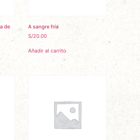
sa de
A sangre fría
S/
20.00
Añadir al carrito