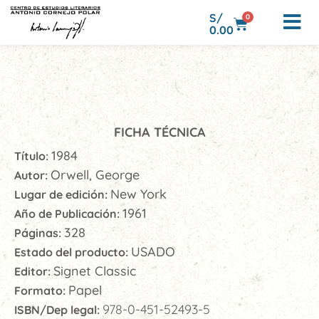
S/
0
0.00
FICHA TÉCNICA
1984
Título:
Orwell, George
Autor:
New York
Lugar de edición:
1961
Año de Publicación:
328
Páginas:
USADO
Estado del producto:
Signet Classic
Editor:
Papel
Formato:
978-0-451-52493-5
ISBN/Dep legal: