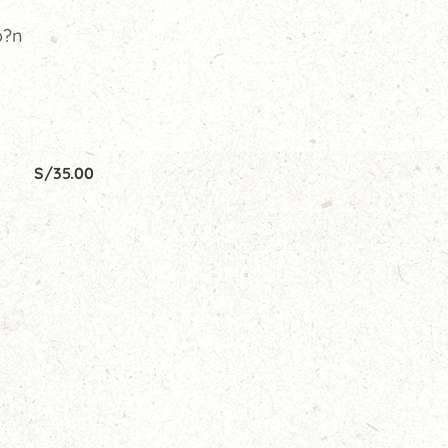
o?n
S/
35.00