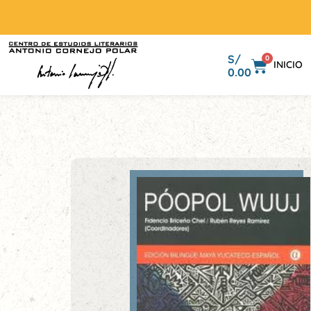
S/
0
INICIO
0.00