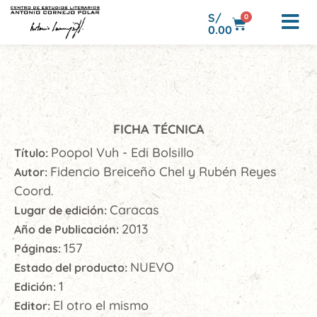
S/
0
0.00
FICHA TÉCNICA
Poopol Vuh - Edi Bolsillo
Título:
Fidencio Breiceño Chel y Rubén Reyes
Autor:
Coord.
Caracas
Lugar de edición:
2013
Año de Publicación:
157
Páginas:
NUEVO
Estado del producto:
1
Edición:
El otro el mismo
Editor: