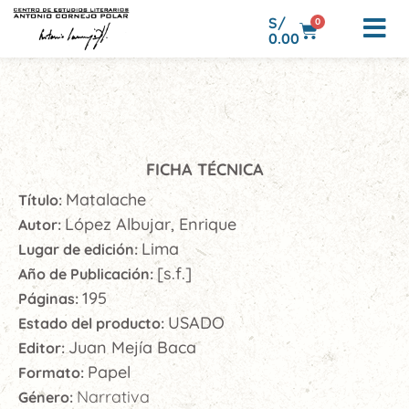
S/
0
0.00
FICHA TÉCNICA
Matalache
Título:
López Albujar, Enrique
Autor:
Lima
Lugar de edición:
[s.f.]
Año de Publicación:
195
Páginas:
USADO
Estado del producto:
Juan Mejía Baca
Editor:
Papel
Formato:
Narrativa
Género: