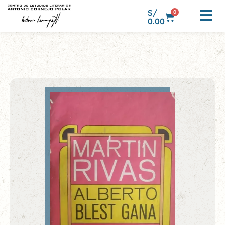
S/
0
0.00