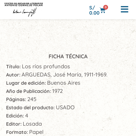
S/
0
0.00
FICHA TÉCNICA
Los ríos profundos
Título:
ARGUEDAS, José María, 1911-1969.
Autor:
Buenos Aires
Lugar de edición:
1972
Año de Publicación:
245
Páginas:
USADO
Estado del producto:
4
Edición:
Losada
Editor:
Papel
Formato: