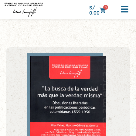
S/
0
0.00