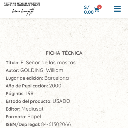
S/
0
0.00
FICHA TÉCNICA
El Señor de las moscas
Título:
GOLDING, William
Autor:
Barcelona
Lugar de edición:
2000
Año de Publicación:
198
Páginas:
USADO
Estado del producto:
Mediasat
Editor:
Papel
Formato:
84-61302066
ISBN/Dep legal: