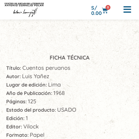
S/
0
0.00
FICHA TÉCNICA
Cuentos peruanos
Título:
Luis Yañez
Autor:
Lima
Lugar de edición:
1968
Año de Publicación:
125
Páginas:
USADO
Estado del producto:
1
Edición:
Vilock
Editor:
Papel
Formato: