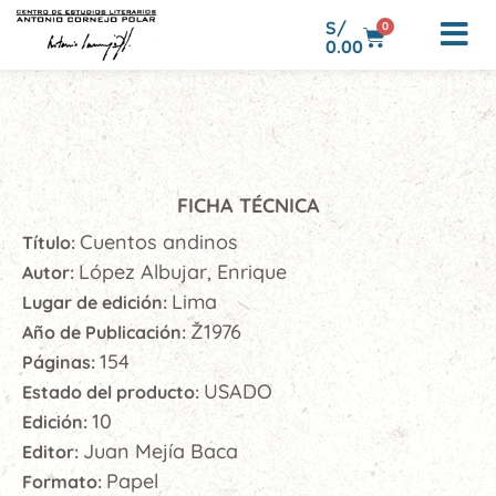
S/
0
0.00
FICHA TÉCNICA
Cuentos andinos
Título:
López Albujar, Enrique
Autor:
Lima
Lugar de edición:
Ž1976
Año de Publicación:
154
Páginas:
USADO
Estado del producto:
10
Edición:
Juan Mejía Baca
Editor:
Papel
Formato: