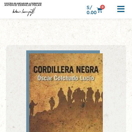
S/
0
0.00