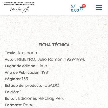
S/
0
0.00
FICHA TÉCNICA
Atusparia
Título:
RIBEYRO, Julio Ramón, 1929-1994.
Autor:
Lima
Lugar de edición:
1981
Año de Publicación:
139
Páginas:
USADO
Estado del producto:
1
Edición:
Ediciones Rikchay Perú
Editor:
Papel
Formato: