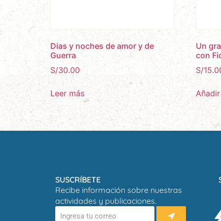
Dias y noches de amor y de
Un gra
Guerra
con Fi
S/
30.00
S/
15.0
Leer más
Añadir 
SUSCRÍBETE
Recibe información sobre nuestras
actividades y publicaciones.