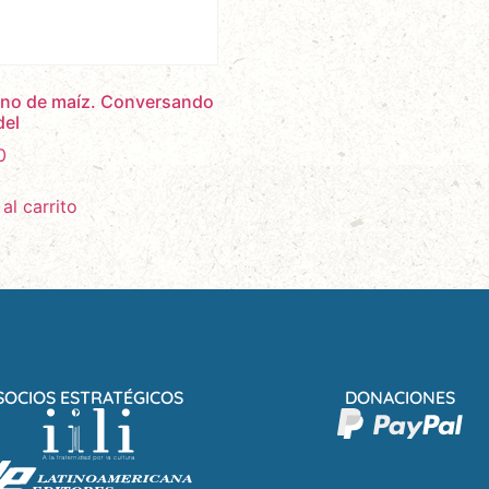
no de maíz. Conversando
del
0
al carrito
SOCIOS ESTRATÉGICOS
DONACIONES