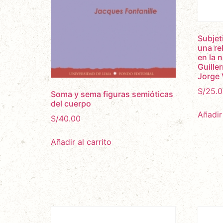
Subjet
una rel
en la 
Guille
Jorge 
S/
25.0
Soma y sema figuras semióticas
del cuerpo
Añadir 
S/
40.00
Añadir al carrito