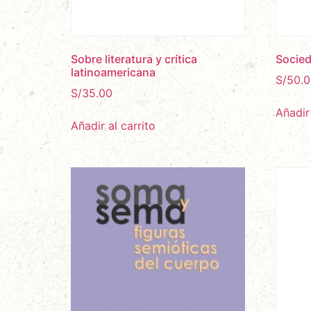
Sobre literatura y crítica
Socie
latinoamericana
S/
50.0
S/
35.00
Añadir 
Añadir al carrito