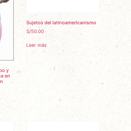
Sujetos del latinoamericanismo
S/
50.00
Leer más
po y
ca en
in