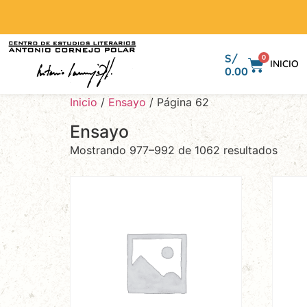
S/
0
INICIO
0.00
Inicio
/
Ensayo
/ Página 62
Ensayo
Mostrando 977–992 de 1062 resultados