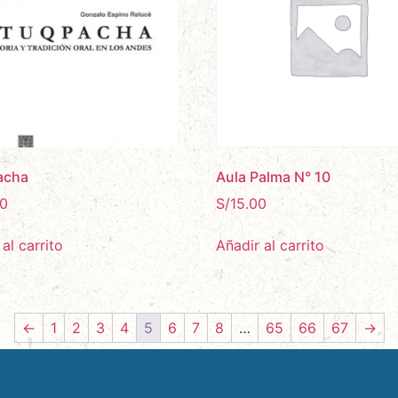
acha
Aula Palma N° 10
0
S/
15.00
al carrito
Añadir al carrito
←
1
2
3
4
5
6
7
8
…
65
66
67
→