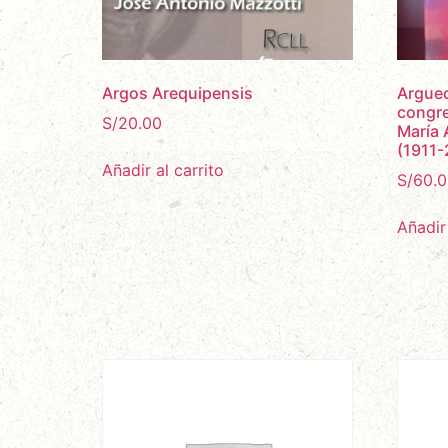
Argos Arequipensis
Argued
congre
S/
20.00
María 
(1911-
Añadir al carrito
S/
60.0
Añadir 