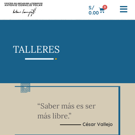
S/
0
0.00
TALLERES
“Saber más es ser
más libre.”
César Vallejo