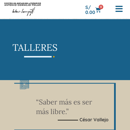
S/
0
0.00
TALLERES
“Saber más es ser
más libre.”
César Vallejo