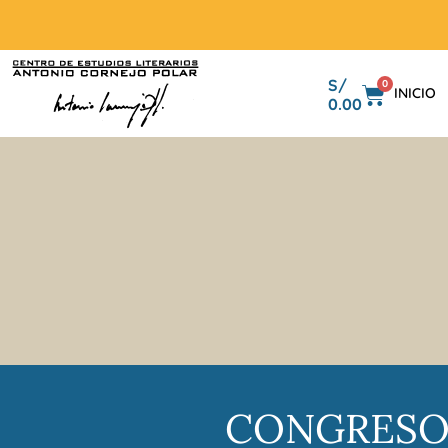
S/
0
INICIO
0.00
CONGRESO