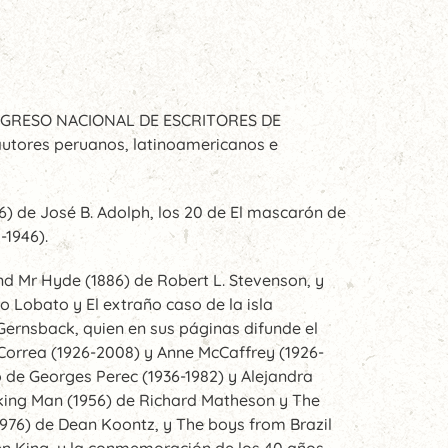
VI CONGRESO NACIONAL DE ESCRITORES DE
autores peruanos, latinoamericanos e
96) de José B. Adolph, los 20 de El mascarón de
-1946).
and Mr Hyde (1886) de Robert L. Stevenson, y
ro Lobato y El extraño caso de la isla
ernsback, quien en sus páginas difunde el
 Correa (1926-2008) y Anne McCaffrey (1926-
o de Georges Perec (1936-1982) y Alejandra
inking Man (1956) de Richard Matheson y The
(1976) de Dean Koontz, y The boys from Brazil
phen King, y la conmemoración de los 40 años