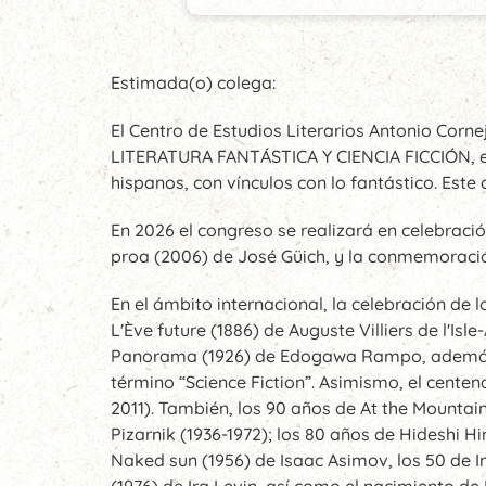
Estimada(o) colega:
El Centro de Estudios Literarios Antonio Cor
LITERATURA FANTÁSTICA Y CIENCIA FICCIÓN, eve
hispanos, con vínculos con lo fantástico. Est
En 2026 el congreso se realizará en celebració
proa (2006) de José Güich, y la conmemoració
En el ámbito internacional, la celebración de 
L'Ève future (1886) de Auguste Villiers de l'Is
Panorama (1926) de Edogawa Rampo, además de
término “Science Fiction”. Asimismo, el cente
2011). También, los 90 años de At the Mountai
Pizarnik (1936-1972); los 80 años de Hideshi 
Naked sun (1956) de Isaac Asimov, los 50 de In
(1976) de Ira Levin, así como el nacimiento de