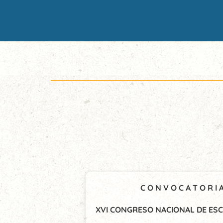
C O N V O C A T O R I 
XVI CONGRESO NACIONAL DE ESC