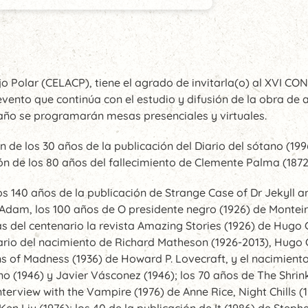
nejo Polar (CELACP), tiene el agrado de invitarla(o) al X
nto que continúa con el estudio y difusión de la obra de 
e año se programarán mesas presenciales y virtuales.
n de los 30 años de la publicación del Diario del sótano (19
n de los 80 años del fallecimiento de Clemente Palma (1872
los 140 años de la publicación de Strange Case of Dr Jekyll 
le-Adam, los 100 años de O presidente negro (1926) de Montei
l centenario la revista Amazing Stories (1926) de Hugo G
nario del nacimiento de Richard Matheson (1926-2013), Hugo
ns of Madness (1936) de Howard P. Lovecraft, y el nacimient
Hino (1946) y Javier Vásconez (1946); los 70 años de The Shr
terview with the Vampire (1976) de Anne Rice, Night Chills 
 Ken Liu (1976); los 40 de la publicación de It (1986) de Ste