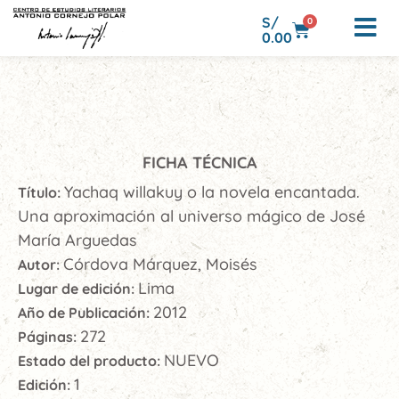
S/
0
0.00
FICHA TÉCNICA
Yachaq willakuy o la novela encantada.
Título:
Una aproximación al universo mágico de José
María Arguedas
Córdova Márquez, Moisés
Autor:
Lima
Lugar de edición:
2012
Año de Publicación:
272
Páginas:
NUEVO
Estado del producto:
1
Edición: