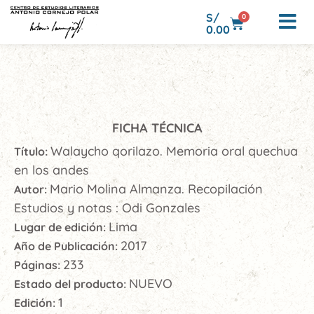
S/
0
0.00
FICHA TÉCNICA
Walaycho qorilazo. Memoria oral quechua
Título:
en los andes
Mario Molina Almanza. Recopilación
Autor:
Estudios y notas : Odi Gonzales
Lima
Lugar de edición:
2017
Año de Publicación:
233
Páginas:
NUEVO
Estado del producto:
1
Edición: