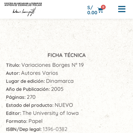
S/
0
0.00
FICHA TÉCNICA
Variaciones Borges N° 19
Título:
Autores Varios
Autor:
Dinamarca
Lugar de edición:
2005
Año de Publicación:
270
Páginas:
NUEVO
Estado del producto:
The University of Iowa
Editor:
Papel
Formato:
1396-0382
ISBN/Dep legal: