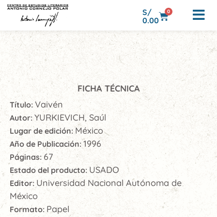
S/
0
0.00
FICHA TÉCNICA
Vaivén
Título:
YURKIEVICH, Saúl
Autor:
México
Lugar de edición:
1996
Año de Publicación:
67
Páginas:
USADO
Estado del producto:
Universidad Nacional Autónoma de
Editor:
México
Papel
Formato: