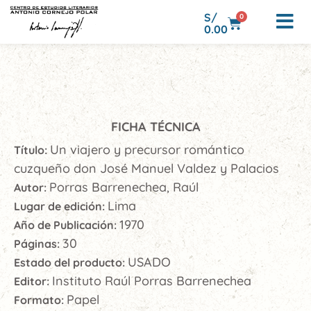
S/
0
0.00
FICHA TÉCNICA
Un viajero y precursor romántico
Título:
cuzqueño don José Manuel Valdez y Palacios
Porras Barrenechea, Raúl
Autor:
Lima
Lugar de edición:
1970
Año de Publicación:
30
Páginas:
USADO
Estado del producto:
Instituto Raúl Porras Barrenechea
Editor:
Papel
Formato: