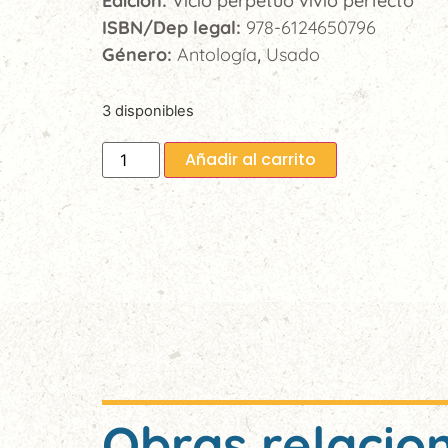
Edición:
Vicio perpetuo vivio perfecto
ISBN/Dep legal:
978-6124650796
Género:
Antología
Usado
,
3 disponibles
Añadir al carrito
Obras relacio