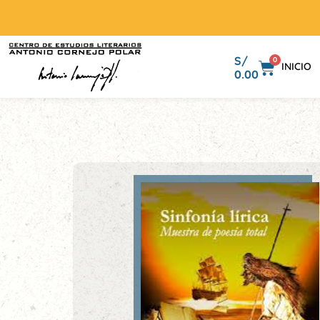
S/
0
INICIO
0.00