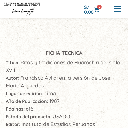
S/
0
0.00
FICHA TÉCNICA
Ritos y tradiciones de Huarochirí del siglo
Título:
XVII
Francisco Ávila, en la versión de José
Autor:
María Arguedas
Lima
Lugar de edición:
1987
Año de Publicación:
616
Páginas:
USADO
Estado del producto:
Instituto de Estudios Peruanos
Editor: