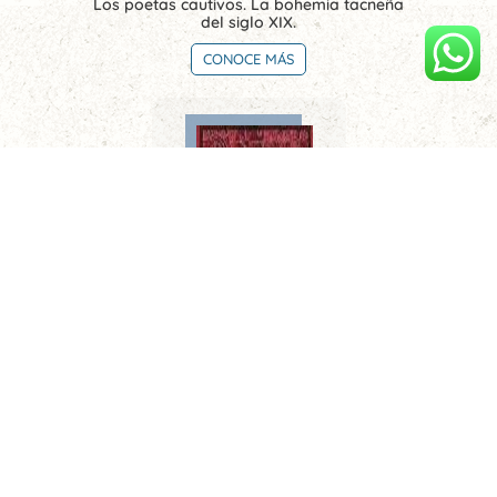
Los poetas cautivos. La bohemia tacneña
del siglo XIX.
CONOCE MÁS
Limeños de la sierra. Metafísica del tiempo