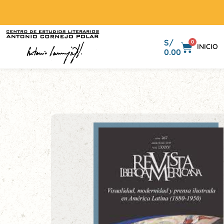
S/
0
INICIO
0.00