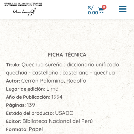
S/
0
0.00
FICHA TÉCNICA
Quechua sureño : diccionario unificado :
Título:
quechua - castellano : castellano - quechua
Cerrón Palomino, Rodolfo
Autor:
Lima
Lugar de edición:
1994
Año de Publicación:
139
Páginas:
USADO
Estado del producto:
Biblioteca Nacional del Perú
Editor:
Papel
Formato: