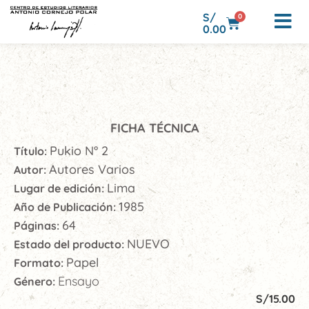
S/
0
0.00
FICHA TÉCNICA
Pukio N° 2
Título:
Autores Varios
Autor:
Lima
Lugar de edición:
1985
Año de Publicación:
64
Páginas:
NUEVO
Estado del producto:
Papel
Formato:
Ensayo
Género:
S/
15.00