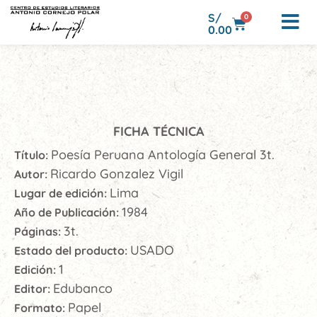
S/
0
0.00
FICHA TÉCNICA
Poesía Peruana Antología General 3t.
Título:
Ricardo Gonzalez Vigil
Autor:
Lima
Lugar de edición:
1984
Año de Publicación:
3t.
Páginas:
USADO
Estado del producto:
1
Edición:
Edubanco
Editor:
Papel
Formato: