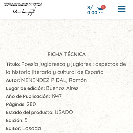
S/
0
0.00
FICHA TÉCNICA
Poesía juglaresca y juglares : aspectos de
Título:
la historia literaria y cultural de España
MENENDEZ PIDAL, Ramón
Autor:
Buenos Aires
Lugar de edición:
1947
Año de Publicación:
280
Páginas:
USADO
Estado del producto:
5
Edición:
Losada
Editor: