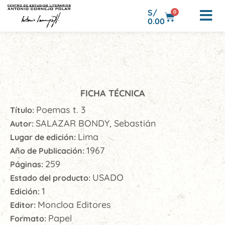
S/
0
0.00
FICHA TÉCNICA
Poemas t. 3
Título:
SALAZAR BONDY, Sebastián
Autor:
Lima
Lugar de edición:
1967
Año de Publicación:
259
Páginas:
USADO
Estado del producto:
1
Edición:
Moncloa Editores
Editor:
Papel
Formato: