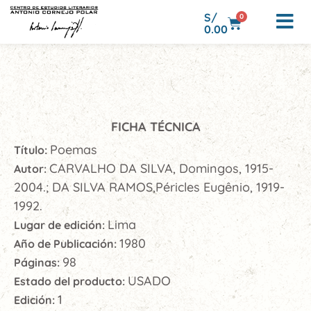
S/
0
0.00
FICHA TÉCNICA
Poemas
Título:
CARVALHO DA SILVA, Domingos, 1915-
Autor:
2004.; DA SILVA RAMOS,Péricles Eugênio, 1919-
1992.
Lima
Lugar de edición:
1980
Año de Publicación:
98
Páginas:
USADO
Estado del producto:
1
Edición: