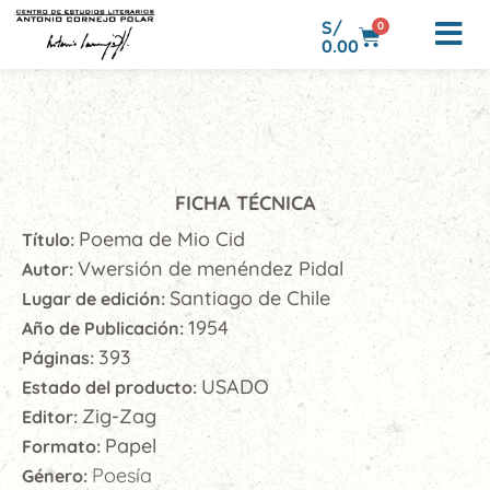
S/
0
0.00
FICHA TÉCNICA
Poema de Mio Cid
Título:
Vwersión de menéndez Pidal
Autor:
Santiago de Chile
Lugar de edición:
1954
Año de Publicación:
393
Páginas:
USADO
Estado del producto:
Zig-Zag
Editor:
Papel
Formato:
Poesía
Género: