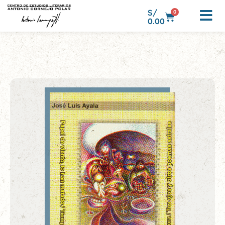
S/
0
0.00