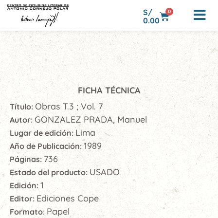
S/
0
0.00
FICHA TÉCNICA
Obras T.3 ; Vol. 7
Título:
GONZALEZ PRADA, Manuel
Autor:
Lima
Lugar de edición:
1989
Año de Publicación:
736
Páginas:
USADO
Estado del producto:
1
Edición:
Ediciones Cope
Editor:
Papel
Formato: