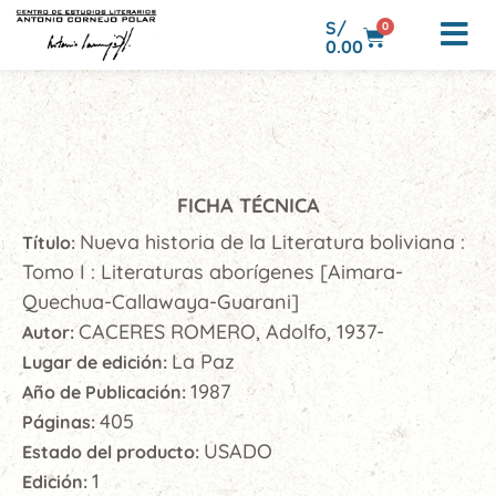
S/
0
0.00
FICHA TÉCNICA
Nueva historia de la Literatura boliviana :
Título:
Tomo I : Literaturas aborígenes [Aimara-
Quechua-Callawaya-Guarani]
CACERES ROMERO, Adolfo, 1937-
Autor:
La Paz
Lugar de edición:
1987
Año de Publicación:
405
Páginas:
USADO
Estado del producto:
1
Edición: