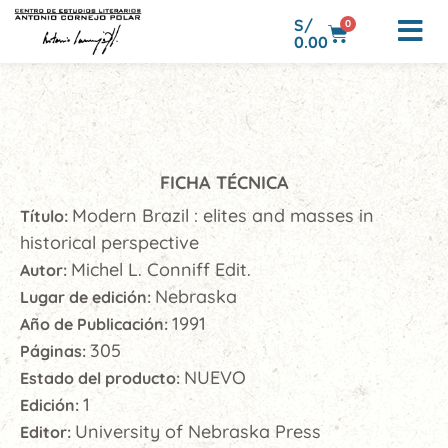
S/
0
0.00
FICHA TÉCNICA
Modern Brazil : elites and masses in
Título:
historical perspective
Michel L. Conniff Edit.
Autor:
Nebraska
Lugar de edición:
1991
Año de Publicación:
305
Páginas:
NUEVO
Estado del producto:
1
Edición:
University of Nebraska Press
Editor: